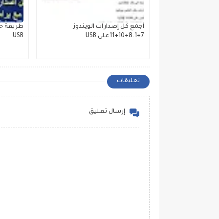
أجمع كل إصدارات الويندوز
طريقة حر
7+8.1+10+11على USB
USB
تعليقات
إرسال تعليق