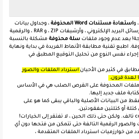
 و
استعادة مستندات Word المحذوفة
، وجداول بيانات
Excel ، وعروض PowerPoint التقديمية ، ورسائل البريد الإلكتروني ، وأرشيفات ZIP ، و RAR ، والرقمية
لجة! يعد عدم وجود ملفات
سلة محذوفة
مشكلة بالنسبة
. اطبع تقنية مطابقة الأنماط الفريدة في بداية ونهاية
جراء نفس النوع من تحليل التوقيع المطبق في
طابق في كثير من الأحيان
استرداد الملفات والصور
 لعدة قرون.
 الملفات المحذوفة على القرص الصلب هي في الأساس
تابة ملف جديد إليها.
فقط من البيانات الأصلية والباقي يبقى كما هو على
تلة أو كتلتين مفقودتين.
بفتح مستند cor تالف. ولكن حتى ذلك الحين ، لا تفتقر إلى الخيارات!
الصور الرقمية التالفة حتى تتمكن من فتحها دون أي
د من خوارزميات استرداد الملفات المتقدمة ،