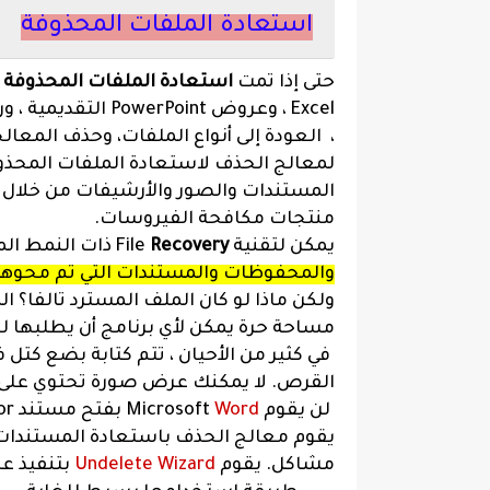
استعادة الملفات المحذوفة
حتى إذا تمت
استعادة الملفات المحذوفة
،
، العودة إلى أنواع الملفات، وحذف المعا
لمعالج الحذف لاستعادة الملفات المحذوفة
المستندات والصور والأرشيفات من خلال إ
منتجات مكافحة الفيروسات.
يمكن لتقنية File
Recovery
ذات النمط الم
والمحفوظات والمستندات التي تم محوها
ولكن ماذا لو كان الملف المسترد تالفا؟
مساحة حرة يمكن لأي برنامج أن يطلبها لك
في كثير من الأحيان ، تتم كتابة بضع كتل 
القرص. لا يمكنك عرض صورة تحتوي على ك
لن يقوم Microsoft
Word
يقوم معالج الحذف باستعادة المستندات و
مشاكل. يقوم
Undelete Wizard
بتنفيذ عد