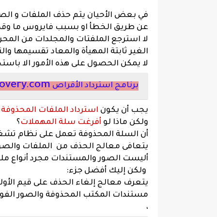
في بعض الأحيان يتم حذف الملفات و الص
عن طريق الخطأ او بسبب فايروس ما وقد 
لا استرجع الملفتات والمجلدات من المحرك
الغير ثابتة المهيأة والمعاد تقسيمها والت
لا يمكن الحصول على هذه الأمور الا باست
overy.com
برنامج استرداد الأقراص
يجب أن يكون
استرداد الملفات المحذوفة
أ
ولكن ماذا لو
أفرغت سلة المهملات
؟
أن السلة المحذوفة تعمل على نظام تشغي
يتعافى معالج الحذف من الملفات والصور 
أليست الصور والمستندات مجرد أنواع ملفا
ولكن إليك أفضل جزء:
يتعرف معالج إلغاء الحذف على قيم الأول
،