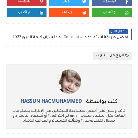
فيسبوك
تويتر
بنترست
واتساب
ريدايت
لينكدين
المقال التالي
أفضل طريقة استعادة حساب Gmail بعد نسيان كلمة المرور2022
الربح من الانترنت
كتب بواسطة :
HASSUN HACMUHAMMED
كاتب ومحرر تقني أسعى لمساعدة المبتدئين على الانترنت بمعلومات
العامة مثل استعاد حساب gmail تم اختراقه..؟ أو أستعاد الباسورد و
بمجال التكنولوجيا..؟ وكذألك الكمبيوتر والهواتف الذكية.