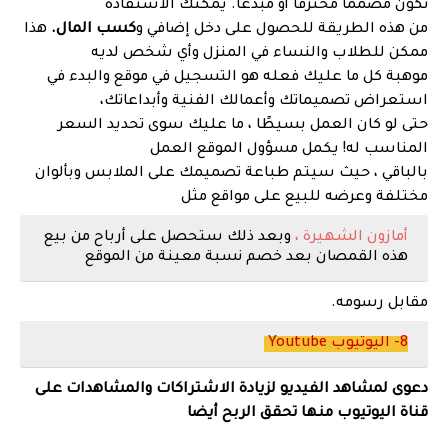
تكون مصممًا محترفًا أو مبدعًا. يمكنك الاستفادة
من هذه الطريقة للحصول على دخل إضافي و
كسب المال.
هذا
ممكن للطلاب والنساء في المنزل وأي شخص لديه
موهبة كل ما عليك فعله هو التسجيل في موقع والبدء في
استعراض تصميماتك وأعمالك الفنية وأبداعاتك،
حتى لو كان العمل بسيطًا ، ما عليك سوى تحديد السعر
المناسب له! يكمل مسؤول الموقع العمل
بالباقي ، حيث سيتم طباعة تصميمك على الملابس وبألوان
مختلفة وعرضه للبيع على مواقع مثل
أمازون
الشهيرة ،
و
بعد ذلك ستحصل على أرباح من بيع
هذه القمصان بعد خصم نسبة معينة من الموقع
مقابل رسومه.
8- اليوتيوب Youtube
دعوى لمشاهد الفيديو لزيادة الاشتراكات والمشاهدات على
قناة اليوتيوب منها تحقق الربح أيضا