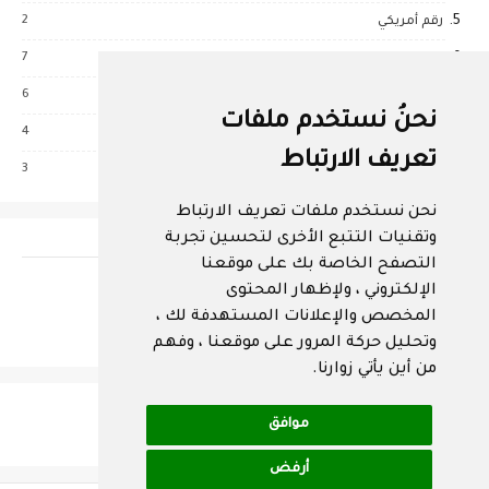
2
رقم أمريكي
7
ركن البنات
6
شروحات
نحنُ نستخدم ملفات
4
عالم الربح
تعريف الارتباط
3
قسم الصحة
نحن نستخدم ملفات تعريف الارتباط
وتقنيات التتبع الأخرى لتحسين تجربة
مواقع التواصل الإجتماعي
التصفح الخاصة بك على موقعنا
الإلكتروني ، ولإظهار المحتوى
المخصص والإعلانات المستهدفة لك ،
وتحليل حركة المرور على موقعنا ، وفهم
من أين يأتي زوارنا.
اعلان منزلق لا تحذف هاته الاداة
موافق
ضع رمز الاعلان الخاص بك
أرفض