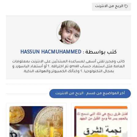
الربح من الانترنت
كتب بواسطة :
HASSUN HACMUHAMMED
كاتب ومحرر تقني أسعى لمساعدة المبتدئين على الانترنت بمعلومات
العامة مثل استعاد حساب gmail تم اختراقه..؟ أو أستعاد الباسورد و
بمجال التكنولوجيا..؟ وكذألك الكمبيوتر والهواتف الذكية.
أخر المواضيع من قسم : الربح من الانترنت