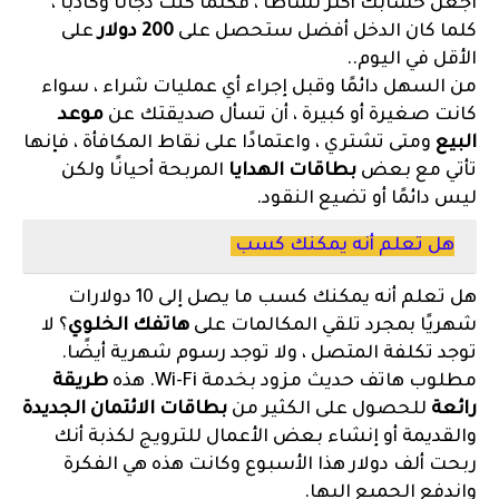
اجعل حسابك أكثر نشاطًا ، فكلما كنت دجالًا وكاذبًا ،
كلما كان الدخل أفضل ستحصل على
200 دولار
على
الأقل في اليوم..
من السهل دائمًا وقبل إجراء أي عمليات شراء ، سواء
كانت صغيرة أو كبيرة ، أن تسأل صديقتك عن
موعد
البيع
ومتى تشتري ، واعتمادًا على نقاط المكافأة ، فإنها
تأتي مع بعض
بطاقات الهدايا
المربحة أحيانًا ولكن
ليس دائمًا أو تضيع النقود.
هل تعلم أنه يمكنك كسب
هل تعلم أنه يمكنك كسب ما يصل إلى 10 دولارات
شهريًا بمجرد تلقي المكالمات على
هاتفك الخلوي
؟ لا
توجد تكلفة المتصل ، ولا توجد رسوم شهرية أيضًا.
مطلوب هاتف حديث مزود بخدمة Wi-Fi. هذه
طريقة
رائعة
للحصول على الكثير من
بطاقات الائتمان الجديدة
والقديمة أو إنشاء بعض الأعمال للترويج لكذبة أنك
ربحت ألف دولار هذا الأسبوع وكانت هذه هي الفكرة
واندفع الجميع إليها.