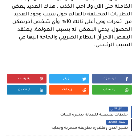
الكاملة حتى الآن ولا احب الكذب . هناك العديد بعض
النظريات المختلفة بالعالم حول سبب وجود العديد
من ثغرات وهي أعلى ذالك 10٪ وأي شخص آخريمكن
الحصول. يدعي البعض أنه بسبب العولمة. يعتقد
البعض الآخر أن النظام الضريبي والحاجة اليها هي
السبب الرئيسي
.
فيسبوك
تويتر
بنترست
واتساب
ريدايت
لينكدين
المقال التالي
خلطات طبيعية للعناية ببشرة البنات
المقال السابق
تكبير الثدي وظهوره بطريقة سحرية وجذابة