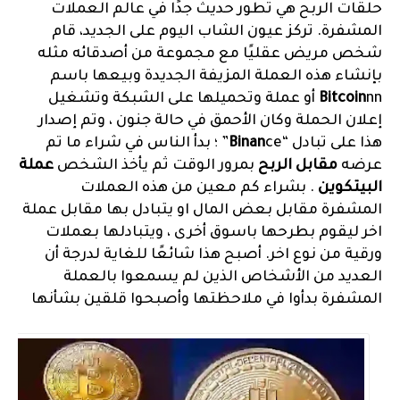
حلقات الربح هي تطور حديث جدًا في عالم العملات
المشفرة. تركز عيون الشاب اليوم على الجديد، قام
شخص مريض عقليًا مع مجموعة من أصدقائه مثله
بإنشاء هذه العملة المزيفة الجديدة وبيعها باسم
Bitcoin
nn أو عملة وتحميلها على الشبكة وتشغيل
إعلان الحملة وكان الأحمق في حالة جنون ، وتم إصدار
هذا على تبادل “
Binan
ce” ؛ بدأ الناس في شراء ما تم
عرضه
مقابل الربح
بمرور الوقت ثم يأخذ الشخص
عملة
البيتكوين
. بشراء كم معين من هذه العملات
المشفرة مقابل بعض المال او يتبادل بها مقابل عملة
اخر ليقوم بطرحها باسوق أخرى ، ويتبادلها بعملات
ورقية من نوع اخر. أصبح هذا شائعًا للغاية لدرجة أن
العديد من الأشخاص الذين لم يسمعوا بالعملة
المشفرة بدأوا في ملاحظتها وأصبحوا قلقين بشأنها