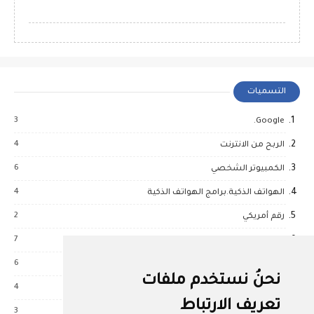
التسميات
3
Google.
4
الربح من الانترنت
6
الكمبيوتر الشخصي
4
الهواتف الذكية.برامج الهواتف الذكية
2
رقم أمريكي
7
ركن البنات
6
شروحات
نحنُ نستخدم ملفات
4
عالم الربح
تعريف الارتباط
3
قسم الصحة